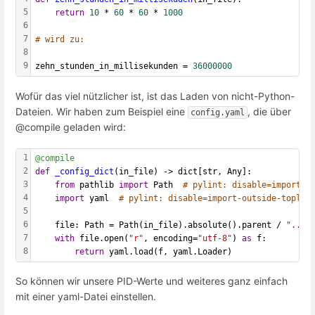
5
return
10
 * 
60
 * 
60
 * 
1000
6
7
# wird zu:
8
9
zehn_stunden_in_millisekunden = 
36000000
Wofür das viel nützlicher ist, ist das Laden von nicht-Python-
Dateien. Wir haben zum Beispiel eine
, die über
config.yaml
@compile geladen wird:
1
@compile
2
def
_config_dict
(in_file) -> dict[str, Any]:
3
from
 pathlib 
import
 Path  
# pylint: disable=import-o
4
import
 yaml  
# pylint: disable=import-outside-toplev
5
6
    file: Path = Path(in_file).absolute().parent / 
".."
 
7
with
 file.open(
"r"
, encoding=
"utf-8"
) 
as
 f:
8
return
 yaml.load(f, yaml.Loader)
So können wir unsere PID-Werte und weiteres ganz einfach
mit einer yaml-Datei einstellen.