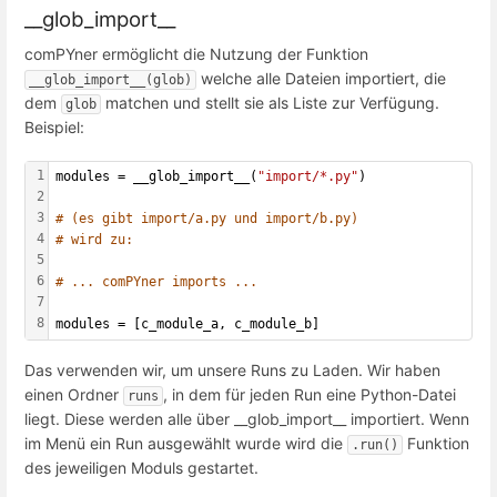
__glob_import__
comPYner ermöglicht die Nutzung der Funktion
welche alle Dateien importiert, die
__glob_import__(glob)
dem
matchen und stellt sie als Liste zur Verfügung.
glob
Beispiel:
1
modules = __glob_import__(
"import/*.py"
)
2
3
# (es gibt import/a.py und import/b.py)
4
# wird zu:
5
6
# ... comPYner imports ...
7
8
modules = [c_module_a, c_module_b]
Das verwenden wir, um unsere Runs zu Laden. Wir haben
einen Ordner
, in dem für jeden Run eine Python-Datei
runs
liegt. Diese werden alle über __glob_import__ importiert. Wenn
im Menü ein Run ausgewählt wurde wird die
Funktion
.run()
des jeweiligen Moduls gestartet.