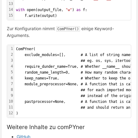
13
14
with
 open(output_file, 
"w"
) 
as
 f:
15
    f.write(output)
Zur Konfiguration nimmt
einige Keyword-
ComPYner()
Arguments.
1
ComPYner(
2
    exclude_modules=[],       # A list of string names o
3
                              ## eg. os, sys, itertools,
4
    require_dunder_name=True, # Whether __name__ should 
5
    random_name_length=0,     # How many random characte
6
    keep_names=True,          # Whether to keep the orig
7
    module_preprocessor=None, # A function that is calle
8
                              ## for each imported modul
9
                              ## instead of the original
10
    pastprocessor=None,       # A function that is calle
11
                              ## and should return an as
12
)
Weitere Inhalte zu comPYner
GitHub