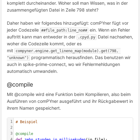
komplett durcheinander. Woher soll man Wissen, was in der
zusammengefügten Datei in Zeile 798 steht?
Daher haben wir folgendes hinzugefügt: comPYner fügt vor
jeder Codezeile
ein. Wenn ein Fehler
##file_path:line_no##
auftritt kann man entweder in der
Datei nachsehen,
.cpyd.py
woher die Codezeile kommt, oder es
mit
compyner.engine.get_lineno_map(module).get(798, 
programmatisch herausfinden. Das benutzen wir
"unknown")
auch in spike-prime-connect, wo wir Fehlermehldungen
automatisch umwandeln.
@compile
Mit @compile wird eine Funktion beim Kompilieren, also beim
Ausführen von comPYner ausgeführt und ihr Rückgabewert in
ihrem Namen gespeichert.
1
# Beispiel
2
3
@compile
4
def
zehn_stunden_in_millisekuden
(in_file):