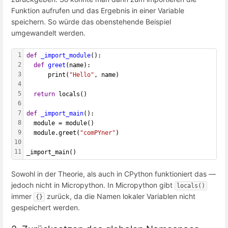
Funktion aufrufen und das Ergebnis in einer Variable
speichern. So würde das obenstehende Beispiel
umgewandelt werden.
1
def
_import_module
():
2
def
greet
(name):
3
      print(
"Hello"
, name)
4
5
return
 locals()
6
7
def
_import_main
():
8
  module = module()
9
  module.greet(
"comPYner"
)
10
11
_import_main()
Sowohl in der Theorie, als auch in CPython funktioniert das —
jedoch nicht in Micropython. In Micropython gibt
locals()
immer
zurück, da die Namen lokaler Variablen nicht
{}
gespeichert werden.