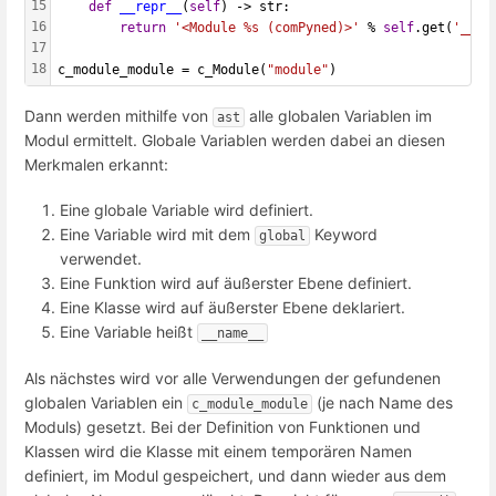
15
def
__repr__
(
self
) -> str:
16
return
'<Module %s (comPyned)>'
 % 
self
.get(
'__na
17
18
c_module_module = c_Module(
"module"
)
Dann werden mithilfe von
alle globalen Variablen im
ast
Modul ermittelt. Globale Variablen werden dabei an diesen
Merkmalen erkannt:
Eine globale Variable wird definiert.
Eine Variable wird mit dem
Keyword
global
verwendet.
Eine Funktion wird auf äußerster Ebene definiert.
Eine Klasse wird auf äußerster Ebene deklariert.
Eine Variable heißt
__name__
Als nächstes wird vor alle Verwendungen der gefundenen
globalen Variablen ein
(je nach Name des
c_module_module
Moduls) gesetzt. Bei der Definition von Funktionen und
Klassen wird die Klasse mit einem temporären Namen
definiert, im Modul gespeichert, und dann wieder aus dem