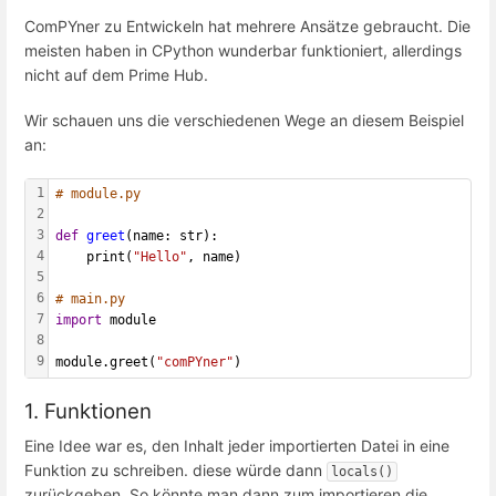
ComPYner zu Entwickeln hat mehrere Ansätze gebraucht. Die
meisten haben in CPython wunderbar funktioniert, allerdings
nicht auf dem Prime Hub.
Wir schauen uns die verschiedenen Wege an diesem Beispiel
an:
1
# module.py
2
3
def
greet
(name: str):
4
    print(
"Hello"
, name)
5
6
# main.py
7
import
 module
8
9
module.greet(
"comPYner"
)
1. Funktionen
Eine Idee war es, den Inhalt jeder importierten Datei in eine
Funktion zu schreiben. diese würde dann
locals()
zurückgeben. So könnte man dann zum importieren die