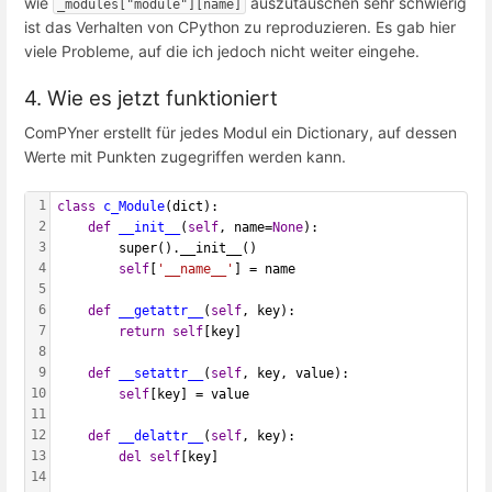
wie
auszutauschen sehr schwierig
_modules["module"][name]
ist das Verhalten von CPython zu reproduzieren. Es gab hier
viele Probleme, auf die ich jedoch nicht weiter eingehe.
4. Wie es jetzt funktioniert
ComPYner erstellt für jedes Modul ein Dictionary, auf dessen
Werte mit Punkten zugegriffen werden kann.
1
class
c_Module
(dict):
2
def
__init__
(
self
, name=
None
):
3
        super().__init__()
4
self
[
'__name__'
] = name
5
6
def
__getattr__
(
self
, key):
7
return
self
[key]
8
9
def
__setattr__
(
self
, key, value):
10
self
[key] = value
11
12
def
__delattr__
(
self
, key):
13
del
self
[key]
14