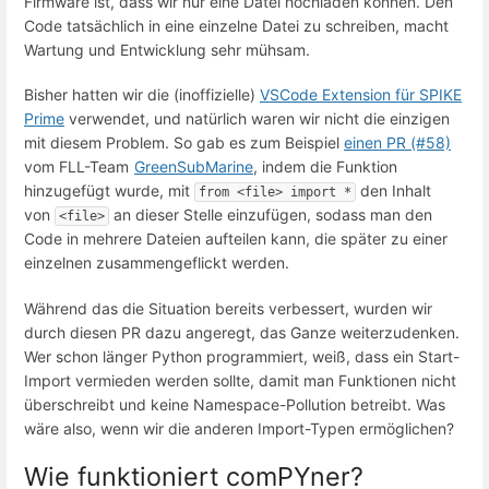
Firmware ist, dass wir nur eine Datei hochladen können. Den
Code tatsächlich in eine einzelne Datei zu schreiben, macht
Wartung und Entwicklung sehr mühsam.
Bisher hatten wir die (inoffizielle)
VSCode Extension für SPIKE
Prime
verwendet, und natürlich waren wir nicht die einzigen
mit diesem Problem. So gab es zum Beispiel
einen PR (#58)
vom FLL-Team
GreenSubMarine
, indem die Funktion
hinzugefügt wurde, mit
den Inhalt
from <file> import *
von
an dieser Stelle einzufügen, sodass man den
<file>
Code in mehrere Dateien aufteilen kann, die später zu einer
einzelnen zusammengeflickt werden.
Während das die Situation bereits verbessert, wurden wir
durch diesen PR dazu angeregt, das Ganze weiterzudenken.
Wer schon länger Python programmiert, weiß, dass ein Start-
Import vermieden werden sollte, damit man Funktionen nicht
überschreibt und keine Namespace-Pollution betreibt. Was
wäre also, wenn wir die anderen Import-Typen ermöglichen?
Wie funktioniert comPYner?