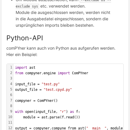
--exclude os --
etc. verwendet werden.
exclude sys
Module die ausgeschlossen werden, werden nicht
in die Ausgabedatei eingeschlossen, sondern die
ursprünglichen imports bleiben bestehen.
Python-API
comPYner kann auch von Python aus aufgerufen werden.
Hier ein Beispiel:
1
import
 ast
2
from
 compyner.engine 
import
 ComPYner
3
4
input_file = 
"test.py"
5
output_file = 
"test.cpyd.py"
6
7
compyner = ComPYner()
8
9
with
 open(input_file, 
"r"
) 
as
 f:
10
    module = ast.parse(f.read())
11
12
output = compyner.compyne_from_ast(
"__main__"
, module, o