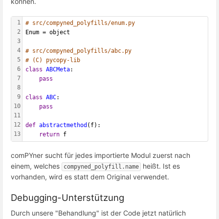
können.
1
# src/compyned_polyfills/enum.py
2
Enum = object
3
4
# src/compyned_polyfills/abc.py
5
# (C) pycopy-lib
6
class
ABCMeta
:
7
pass
8
9
class
ABC
:
10
pass
11
12
def
abstractmethod
(f):
13
return
 f
comPYner sucht für jedes importierte Modul zuerst nach
einem, welches
heißt. Ist es
compyned_polyfill.name
vorhanden, wird es statt dem Original verwendet.
Debugging-Unterstützung
Durch unsere "Behandlung" ist der Code jetzt natürlich