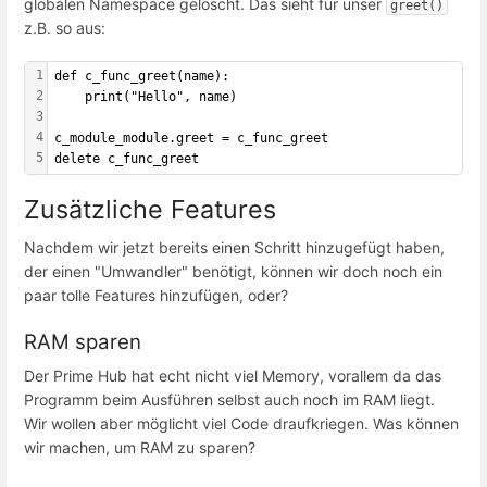
globalen Namespace gelöscht. Das sieht für unser
greet()
z.B. so aus:
1
def c_func_greet(name):
2
    print("Hello", name)
3
4
c_module_module.greet = c_func_greet
5
delete c_func_greet
Zusätzliche Features
Nachdem wir jetzt bereits einen Schritt hinzugefügt haben,
der einen "Umwandler" benötigt, können wir doch noch ein
paar tolle Features hinzufügen, oder?
RAM sparen
Der Prime Hub hat echt nicht viel Memory, vorallem da das
Programm beim Ausführen selbst auch noch im RAM liegt.
Wir wollen aber möglicht viel Code draufkriegen. Was können
wir machen, um RAM zu sparen?